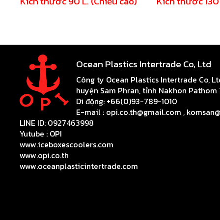
Kích thước 90 L. (Chiều cao)
Kích thước 130 
Ocean Plastics Intertrade Co, Ltd
Công ty Ocean Plastics Intertrade Co, L
huyện Sam Phran, tỉnh Nakhon Pathom
Di động: +66(0)93-789-1010
E-mail : opi.co.th@gmail.com , komsan
LINE ID: 0927463998
Yutube :
OPI
www.iceboxescoolers.com
www.opi.co.th
www.oceanplasticintertrade.com