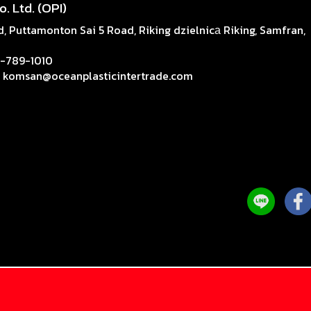
. Ltd. (OPI)
, Puttamonton Sai 5 Road, Riking dzielnicа Riking, Samfran,
3-789-1010
 , komsan@oceanplasticintertrade.com