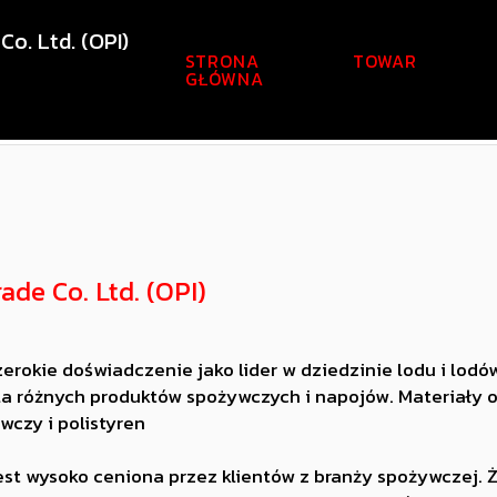
Co. Ltd. (OPI)
STRONA
TOWAR
GŁÓWNA
ade Co. Ltd. (OPI)
okie doświadczenie jako lider w dziedzinie lodu i lodów
dla różnych produktów spożywczych i napojów. Materiał
wczy i polistyren
st wysoko ceniona przez klientów z branży spożywczej. Ż