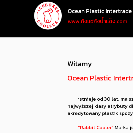
Ocean Plastic Intertrade 
www.ถังแช่ถังน้ำแข็ง.com
Witamy
Ocean Plastic Intertr
istnieje od 30 lat, ma szer
najwyższej klasy atrybuty 
akredytowany plastik spoży
“Rabbit Cooler”
Marka je