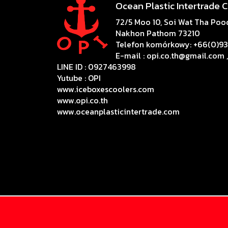
Ocean Plastic Intertrade Co
72/5 Moo 10, Soi Wat Tha Pood
Nakhon Pathom 73210
Telefon komórkowy: +66(0)9
E-mail : opi.co.th@gmail.com
LINE ID : 0927463998
Yutube :
OPI
www.iceboxescoolers.com
www.opi.co.th
www.oceanplasticintertrade.com